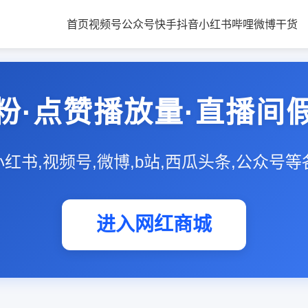
首页
视频号
公众号
快手
抖音
小红书
哔哩
微博
干货
粉·点赞播放量·直播间
,小红书,视频号,微博,b站,西瓜头条,公众号
进入网红商城