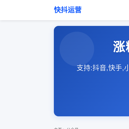
快抖运营
涨
支持:抖音,快手