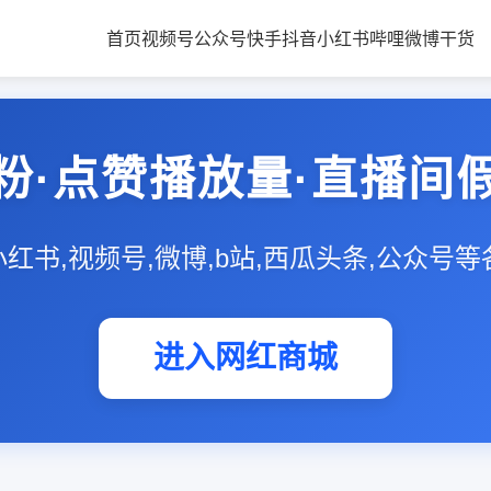
首页
视频号
公众号
快手
抖音
小红书
哔哩
微博
干货
粉·点赞播放量·直播间
,小红书,视频号,微博,b站,西瓜头条,公众号
进入网红商城