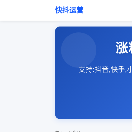
快抖运营
涨
支持:抖音,快手