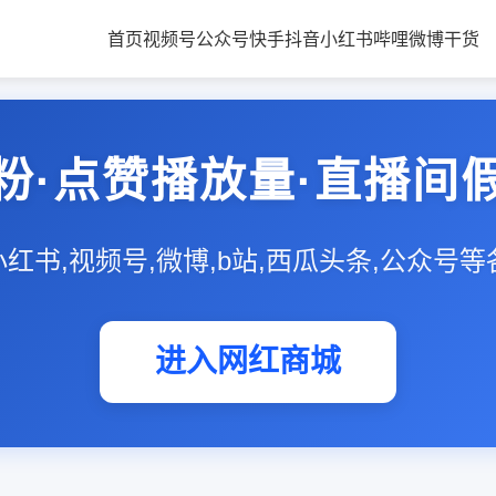
首页
视频号
公众号
快手
抖音
小红书
哔哩
微博
干货
粉·点赞播放量·直播间
,小红书,视频号,微博,b站,西瓜头条,公众号
进入网红商城