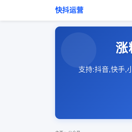
快抖运营
涨
支持:抖音,快手