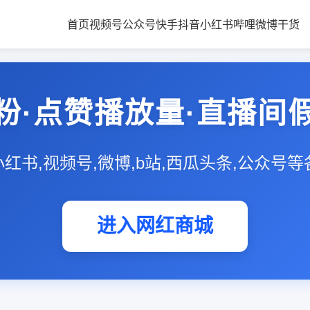
首页
视频号
公众号
快手
抖音
小红书
哔哩
微博
干货
粉·点赞播放量·直播间
,小红书,视频号,微博,b站,西瓜头条,公众号
进入网红商城