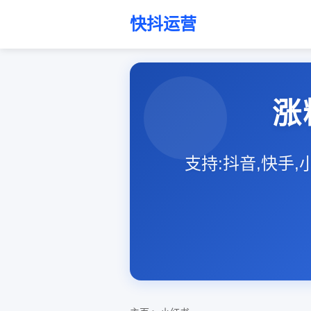
快抖运营
涨
支持:抖音,快手