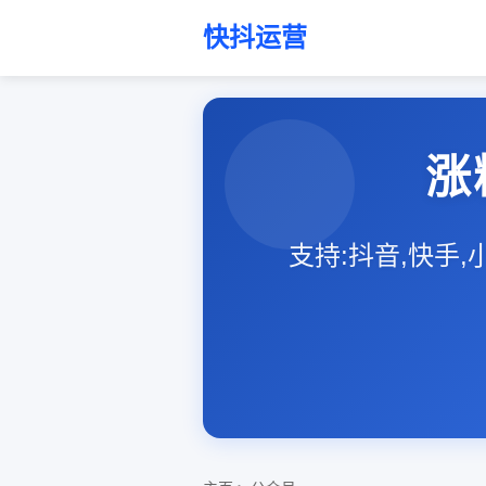
快抖运营
涨
支持:抖音,快手