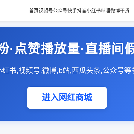
首页
视频号
公众号
快手
抖音
小红书
哔哩
微博
干货
粉·点赞播放量·直播间
,小红书,视频号,微博,b站,西瓜头条,公众号
进入网红商城