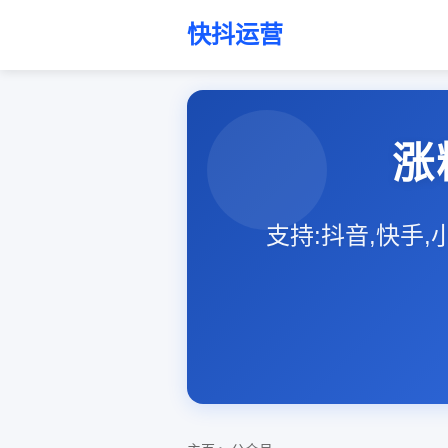
快抖运营
涨
支持:抖音,快手