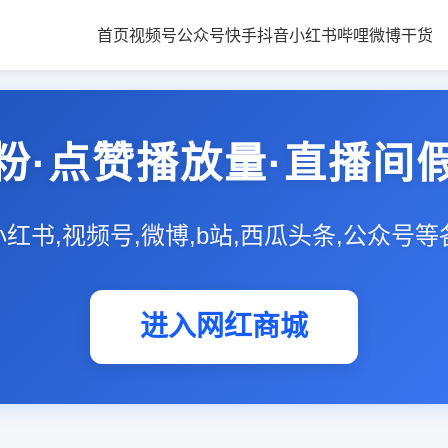
首页
视频号
公众号
快手
抖音
小红书
哔哩
微博
干货
粉·点赞播放量·直播间
,小红书,视频号,微博,b站,西瓜头条,公众号
进入网红商城