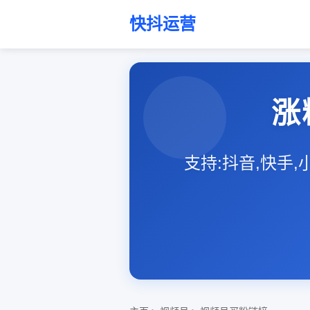
快抖运营
涨
支持:抖音,快手