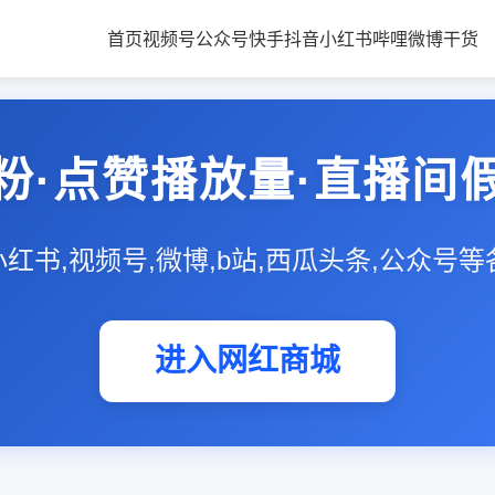
首页
视频号
公众号
快手
抖音
小红书
哔哩
微博
干货
粉·点赞播放量·直播间
,小红书,视频号,微博,b站,西瓜头条,公众号
进入网红商城